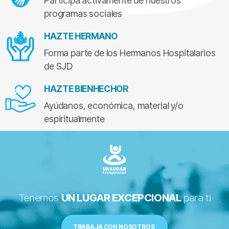
Participa activamente de nuestros
programas sociales
HAZTE HERMANO
Forma parte de los Hermanos Hospitalarios
de SJD
HAZTE BIENHECHOR
Ayúdanos, económica, material y/o
espiritualmente
Tenemos
UN LUGAR EXCEPCIONAL
para ti
TRABAJA CON NOSOTROS