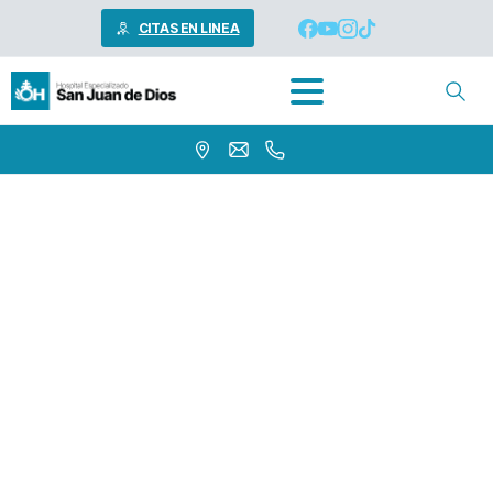
CITAS EN LINEA
My
account
Home
My account